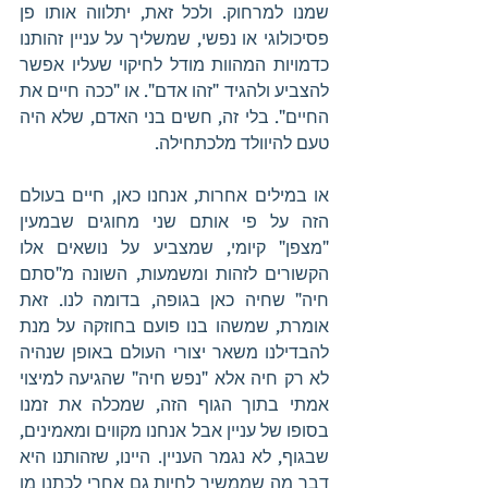
שמנו למרחוק. ולכל זאת, יתלווה אותו פן 
פסיכולוגי או נפשי, שמשליך על עניין זהותנו 
כדמויות המהוות מודל לחיקוי שעליו אפשר 
להצביע ולהגיד "זהו אדם". או "ככה חיים את 
החיים". בלי זה, חשים בני האדם, שלא היה 
טעם להיוולד מלכתחילה. 
או במילים אחרות, אנחנו כאן, חיים בעולם 
הזה על פי אותם שני מחוגים שבמעין 
"מצפן" קיומי, שמצביע על נושאים אלו 
הקשורים לזהות ומשמעות, השונה מ"סתם 
חיה" שחיה כאן בגופה, בדומה לנו. זאת 
אומרת, שמשהו בנו פועם בחוזקה על מנת 
להבדילנו משאר יצורי העולם באופן שנהיה 
לא רק חיה אלא "נפש חיה" שהגיעה למיצוי 
אמתי בתוך הגוף הזה, שמכלה את זמנו 
בסופו של עניין אבל אנחנו מקווים ומאמינים, 
שבגוף, לא נגמר העניין. היינו, שזהותנו היא 
דבר מה שממשיך לחיות גם אחרי לכתנו מן 