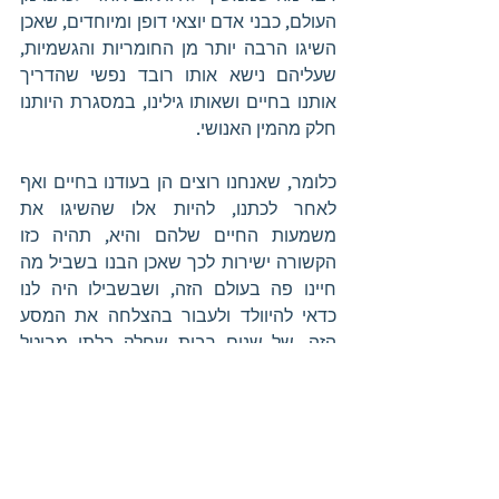
העולם, כבני אדם יוצאי דופן ומיוחדים, שאכן 
השיגו הרבה יותר מן החומריות והגשמיות, 
שעליהם נישא אותו רובד נפשי שהדריך 
אותנו בחיים ושאותו גילינו, במסגרת היותנו 
חלק מהמין האנושי. 
כלומר, שאנחנו רוצים הן בעודנו בחיים ואף 
לאחר לכתנו, להיות אלו שהשיגו את 
משמעות החיים שלהם והיא, תהיה כזו 
הקשורה ישירות לכך שאכן הבנו בשביל מה 
חיינו פה בעולם הזה, ושבשבילו היה לנו 
כדאי להיוולד ולעבור בהצלחה את המסע 
הזה, של שנים רבות שחלק בלתי מבוטל 
מהן נושא בחובו סבל וקשיים, שאין להם 
כביכול טעם, מבלי שהבנו והפנמנו, לשם מה 
באנו לעולם. היינו, שמטרת חיינו היא לגלות 
את הטעם לחיים, את משמעותם ואת עצמנו 
וזהותנו, כחלק בלתי נפרד מההוויה הכללית, 