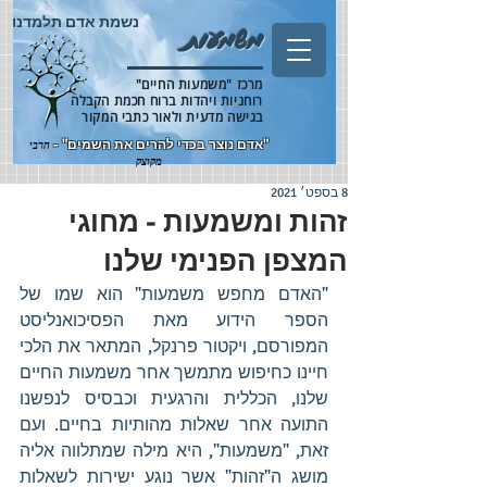
נשמת אדם תלמדנו
משמעות
מרכז "משמעות החיים"
רוחניות ויהדות ברוח חכמת הקבלה
בגישה מדעית ולאור כתבי המקור
"אדם נוצר בכדי להרים את השמים" -
הרבי
מקוצק
8 בספט׳ 2021
זהות ומשמעות - מחוגי
המצפן הפנימי שלנו
"האדם מחפש משמעות" הוא שמו של 
הספר הידוע מאת הפסיכואנליסט 
המפורסם, ויקטור פרנקל, המתאר את הלכי 
חיינו כחיפוש מתמשך אחר משמעות החיים 
שלנו, הכללית והרגעית וכבסיס לנפשנו 
התועה אחר שאלות מהותיות בחיים. ועם 
זאת, "משמעות", היא מילה שמתלווה אליה 
מושג ה"זהות" אשר נוגע ישירות לשאלות 