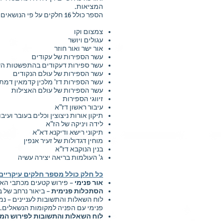
המציאות.
הספר כולל 16 חלקים על פי הנושאים הבאים:
צמצום וקו
עגולים ויושר
אור ישר ואור חוזר
עשר הספירות של עקודים
עשר ספירות דעקודים בהתפשטות השנ
עשר הספירות של עולם הנקודים
עשר הספירות דז' מלכין קדמאין דמתו
עשר הספירות של עולם האצילות
זיווגי הספירות
עיבור ראשון דז"א
תיקון אורות ניצוצין וכלים בעובר ועיבו
לידה ויניקה של הז"א
תיקוני רישא ודיקנא דא"א
מוחין דגדולות של זעיר אנפין
בנין הנוקבא דז"א
ג' העולמות בריאה יצירה עשיה
כל חלק כולל מספר חלקים עיקריים
אור פנימי
– פירוש קטעים מכתבי האר
הסתכלות פנימית
– ביאור נרחב של ב
לוח השאלות והתשובות לעניינים – נמ
פנימי עם הפניה למקומות הנשאלים.
לוח השאלות והתשובות לפירוש המי