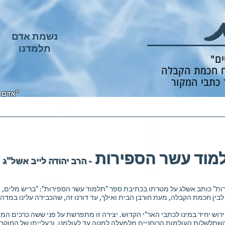
נשמת אדם
תלמדנו
ים"
וח חכמת הקבלה
 כתבי המקור
"אדם נ
דף הבית
התורה זה עליך
פרשות השבוע
בלוג
מוד עשר הספירות
- הרב יהודה לייב אשל"ג
ת" כותב אשלג על מטרתו בכתיבת ספר "תלמוד עשר הספירות": "בריש מלים, מצ
לבין חכמת הקבלה, מעת חורבן הבית ואילך, עד דורנו זה, שהכבידה עלינו במד
ירוש יחיד במינו לכתבי האר"י הקדוש. יצירה זו מתפרשת על פני ששה כרכים ה
השתלשלות העולמות הרוחניים מלמעלה למטה עד לעולמנו, ובעלייתו של החוקר