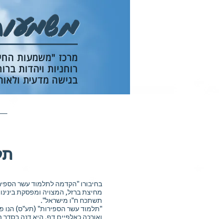
משמעות
מרכז "משמעות החי
רוחניות ויהדות בר
בגישה מדעית ולאור
תל
בחיבורו "הקדמה לתלמוד עשר הספירו
מחיצת ברזל, המצויה ומפסקת בינינו 
תשתכח ח"ו מישראל".
"תלמוד עשר הספירות" (תע"ס) הנו פ
ואורכה כאלפיים דף. היא דנה בסדר 