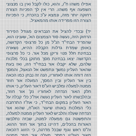
אפילו משהו ח"ו, והוא, כולו לקבל ואין בו מנצוצי
השפעה אף משהו. הרי אין לך הפכיות הצורה
רחוקה יותר מזה, ונמצא ע"כ בהכרח, כי הפכיות
הצורה הזו מפרידה אותו מהמאציל.
יד) ובכדי להציל את הנבראים מגודל הפירוד
הרחוק הזה, נעשה סוד הצמצום הא', שענינו הוא,
שהפריד הבחי"ד הנ"ל מן כל פרצופי הקדושה,
באופן שמדת גדלות הקבלה ההיא, נשארה
בבחינת חלל פנוי וריקן מכל אור. כי כל פרצופי
הקדושה יצאו בבחינת מסך מתוקן בכלי מלכות
שלהם, שלא יקבלו אור בבחי"ד הזו, ואז בעת
שהאור העליון נמשך ונתפשט אל הנאצל, והמסך
הזה דוחה אותו לאחוריו, הנה זה נבחן כמו הכאה
בין אור העליון ובין המסך, המעלה אור חוזר
ממטה למעלה ומלביש הע"ס דאור העליון, כי אותו
חלק האור הנדחה לאחוריו נק' אור חוזר,
ובהלבשתו לאור העליון נעשה אח"כ כלי קבלה על
האור העליון במקום הבחי"ד, כי אח"ז התרחבה
כלי המלכות באותו שיעור האו"ח, שהוא אור
הנדחה שעלה והלביש לאור העליון ממטה למעלה,
והתפשטה גם ממעלה למטה, שבזה נתלבשו
האורות בהכלים, דהיינו בתוך אור חוזר ההוא.
וה"ס ראש וגוף שבכל מדרגה, כי הזווג דהכאה
מאור העליון במסך, מעלה אור חוזר ממטה