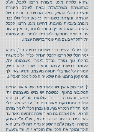
שהיא כלולה מעט מצורת הרצון לקבל, וע"כ
כשהנשמה משתלשלת ובאה לעולם היצירה
ומשגת הכלי ההוא, יצאה מבחינת הרוחניות של
הנשמה, ונקראת בשם רוח, כי כאן הכלי שלו כבר
מעורב בעביות מועטת, דהיינו מעט הרצון לקבל
שיש בו. אמנם עדיין נבחנת לרוחני, כי אין שיעור
עביות זאת מספקת להבדילו לגמרי מן עצמותו
ית' להקרא בשם גוף עומד ברשות עצמו.
ט) ובעולם עשיה כבר שולטת בחינה הד', שהיא
גמר הכלי של הרצון לקבל הגדול, כנ"ל. וע"כ משגת
בחינת גוף נפרד ונבדל לגמרי מעצמותו ית',
העומד ברשות עצמו. והאור שבו נקרא נפש,
המורה על אור בלי תנועה מעצמו. ותדע שאין לך
פרט קטן בהמציאות שלא יהיה כלול מכל האבי"ע.
י) והנך מוצא איך שהנפש הזאת שהוא אור החיים
המלובש בהגוף, נמשכת יש מיש מעצמותו ית'
ממש, ובעברה דרך ד' עולמות אבי"ע, כן היא
הולכת ומתרחקת מאור פניו ית', עד שבאה בכלי
המיוחד לה הנקרא גוף, ואז נבחן הכלי לגמר צורתו
הרצוי. ואם אמנם גם האור שבה נתמעט מאד עד
שאין ניכר בו עוד שורש מוצאו, עכ"ז ע"י העסק
בתורה ומצות ע"מ להשפיע נחת רוח ליוצרו, הוא
הולך ומזכך את הכלי שלו הנקרא גוף, עד שנעשה