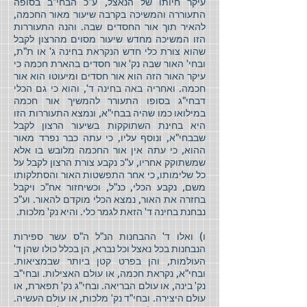
עיקר חיותו של הנאצל, ע"כ הבחי"ב בסופה
התעוררה והמשיכה בקרבה שיעור מאור החכמה,
להאיר תוך אור החסדים שבה. והנה התעוררות
הזו המשיכה מחדש שיעור מסוים מהרצון לקבל
שהוא צורת כלי חדש הנקראת בחינה ג' או ת"ת,
ובחי' האור שבה נק' אור חסדים בהארת חכמה כי
עיקר האור הזה הוא אור חסדים ומיעוטו הוא אור
חכמה. ואחריה באה בחינה ד', והוא כי גם הכלי
דבחי"ג בסופו התעורר להמשיך אור חכמה
במילואו כמו שהיה בבחי"א, ונמצא התעוררות הזו
היא בחינת השתוקקות בשיעור הרצון לקבל
שבבחי"א, ונוסף עליו, כי עתה כבר נפרד מאור
ההוא, כי עתה אין אור החכמה מלובש בו אלא
שמשתוקק אחריו, ע"כ נקבע צורת הרצון לקבל על
כל שלימותו, כי אחר התפשטות האור והסתלקותו
משם, נקבע הכלי, כנ"ל, וכשיחזור אח"כ ויקבל
בחזרה את האור, נמצא הכלי מוקדם להאור. וע"כ
נבחנת בחינה ד' הזאת לגמר כלי. והיא נק' מלכות.
ו) ואלו ד' ההבחנות הנ"ל ה"ס עשר ספירות
הנבחנות בכל נאצל וכל נברא, הן בכלל כולו שהן ד'
העולמות, והן בפרט קטן ביותר שבמציאות.
ובחי"א, נקראת חכמה, או עולם האצילות. ובחי"ב
נק' בינה, או עולם הבריאה. ובחי"ג נק' תפארת, או
עולם היצירה. ובחי"ד נק' מלכות, או עולם העשיה.