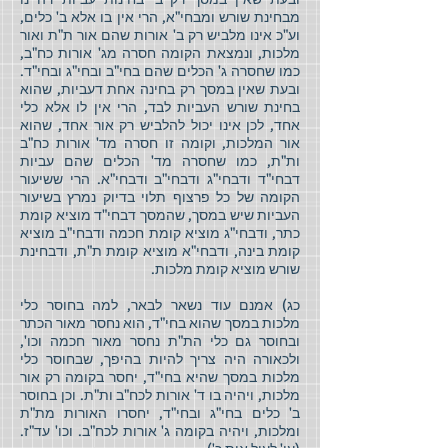
מבחינת שורש ומבחי"א, הרי אין בו אלא ב' כלים,
וע"כ אינו מלביש רק ב' אורות שהם אור ת"ת ואור
מלכות, ונמצאת הקומה חסרה מג' אורות כח"ב,
כמו שחסרה ג' הכלים שהם בחי"ב ובחי"ג ובחי"ד.
ובעת שאין במסך רק בחינה אחת דעביות, שהוא
בחינת שורש העביות לבד, הרי אין לו אלא כלי
אחד, לכן אינו יכול להלביש רק אור אחד, שהוא
אור המלכות, וקומה זו חסרה מד' אורות כח"ב
ות"ת, כמו שחסרה מד' הכלים שהם עביות
דבחי"ד ודבחי"ג ודבחי"ב ודבחי"א. הרי ששיעור
הקומה של כל פרצוף תלוי בדיוק נמרץ בשיעור
העביות שיש במסך, שהמסך דבחי"ד מוציא קומת
כתר, ודבחי"ג מוציא קומת חכמה ודבחי"ב מוציא
קומת בינה, ודבחי"א מוציא קומת ת"ת, ודבחינת
שורש מוציא קומת מלכות.
כג) אמנם עוד נשאר לבאר, למה בחוסר כלי
מלכות במסך שהוא בחי"ד, הוא נחסר מאור הכתר
ובחוסר גם כלי הת"ת נחסר מאור חכמה וכו',
ולכאורה היה צריך להיות בהיפך, שבחוסר כלי
מלכות במסך שהיא בחי"ד, יחסר בקומה רק אור
מלכות, ויהיה בו ד' אורות לכח"ב ות"ת. וכן בחוסר
ב' כלים בחי"ג ובחי"ד, יחסרו האורות מת"ת
ומלכות, ויהיה בקומה ג' אורות לכח"ב. וכו' עד"ז.