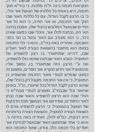
ה) ולפיכך, צריכים לד' בחינות שבשם הוי"ה,
הנקראות חכמה בינה ת"ת מלכות. כי בחי"א הנק'
חכמה, היא באמת כל כללותו של הנאצל אור וכלי,
כי בו הרצון לקבל הגדול, עם כל כללות האור שבו
הנק' אור החכמה, או אור החיה, כי הוא כל אור
החיים שבנאצל המלובש בהכלי שלו, אמנם בחינה
הא' הזו, נבחנת לכלו אור, והכלי שבו כמעט שאינו
ניכר, כי הוא מעורב עם האור ובטל בו כנר בפני
האבוקה. ואחריה באה בחי"ב, והוא כי כלי החכמה
בסופו הוא מתגבר בהשואת הצורה לאור העליון
שבו, דהיינו שמתעורר בו רצון להשפיע אל
המאציל. כטבע האור שבתוכו שהוא כולו להשפיע,
ואז ע"י הרצון הזה שנתעורר בו, נמשך אליו
מהמאציל אור חדש הנקרא אור חסדים, ומשום זה
כמעט שנפרש לגמרי מאור החכמה שהשפיע בו
המאציל, כי אין אור החכמה מקובל רק בהכלי שלו,
שהוא הרצון לקבל הגדול בכל שיעורו, כנ"ל. באופן
שהאור וכלי שבבחי"ב משונים לגמרי מבחי"א כי
הכלי שבה הוא הרצון להשפיע והאור שבה נבחן
לאור החסדים, שפירושו אור הנמשך מכח הדבקות
של הנאצל בהמאציל. כי הרצון להשפיע גורם לו
השואת הצורה למאציל, והשואת הצורה ברוחניות
היא דבקות, כמ"ש להלן. ואחריה באה בחינה ג'.
והוא כי אחר שנתמעט האור שבנאצל לבחינת אור
חסדים בלי חכמה כלל, ונודע, שאור החכמה הוא