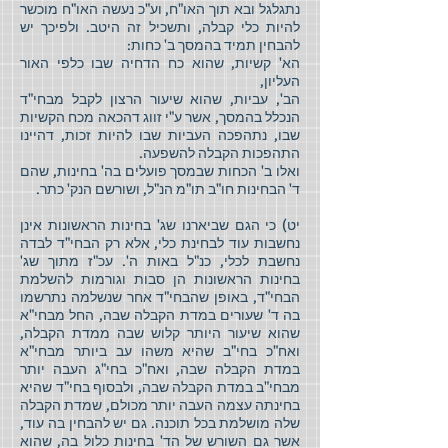
נתגלגל ובא תוך האו"ח, וע"כ נעשה האו"ח מוכשר
להיות כלי קבלה, ותשכיל זה היטב. ולפיכך יש
להבחין תמיד בהמסך ב' כחות:
הא' קשיות, שהוא כח הדחיה שבו כלפי האור
העליון,
הב', עביות, שהוא שיעור הרצון לקבל מבחי"ד
הנכלל בהמסך, אשר ע"י זווג דהכאה מכח הקשיות
שבו, נתהפכה העביות שבו להיות זכות, דהיינו
התהפכות הקבלה להשפעה.
ואלו ב' הכחות שבמסך פועלים בה' בחינות, שהם
ד' הבחינות חו"ב תו"מ הנ"ל, ושורשם הנק' כתר.
יט) כי הגם שביארנו שג' בחינות הראשונות אינן
נחשבות עוד לבחינת כלי, אלא רק הבחי"ד לבדה
נחשבת לכלי, כנ"ל באות ה'. עכ"ז מתוך שג'
בחינות הראשונות הן סבות וגורמות להשלמת
הבחי"ד, באופן שהבחי"ד אחר שנשלמה נתרשמו
בה ד' שעורים במדת הקבלה שבה, החל מבחי"א
שהוא שיעור היותר קלוש שבה ממדת הקבלה,
ואח"כ בחי"ב שהיא משהו עב ביותר מבחי"א
במדת הקבלה שבה, ואח"כ בחי"ג העבה יותר
מבחי"ב במדת הקבלה שבה, ולבסוף בחי"ד שהיא
בחינתה עצמה העבה יותר מכולם, שמדת הקבלה
שלה מושלמת בכל תוכנה. גם יש להבחין בה עוד,
אשר גם השורש של הד' בחינות כלול בה, שהוא