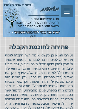
נשמת אדם תלמדנו
משמעות
מרכז "משמעות החיים"
רוחניות ויהדות ברוח חכמת הקבלה
בגישה מדעית ולאור כתבי המקור
"אדם נוצר בכדי להרים את השמים" -
הרבי
מקוצק
פתיחה לחוכמת הקבלה
א) רבי חנניא בן עקשיא אומר: רצה הקב"ה לזכות
את ישראל לפיכך הרבה להם תורה ומצות שנאמר
ה' חפץ למען צדקו יגדיל תורה ויאדיר, (מכות כ"ג
ע"ב). ונודע שזכות הוא מלשון הזדככות, והוא ע"ד
שאמרו ז"ל לא נתנו מצות אלא לצרף בהן את
ישראל (ב"ר רפמ"ד) ויש להבין ענין הזכות הזה
שאנו משיגין ע"י תורה ומצות, וכן מהי העביות
שבנו שאנו צריכים לזכותה ע"י תורה ומצות. וכבר
דברנו מזה בספרי, פנים מסבירות, ותלמוד עשר
הספירות. ונחזור כאן בקיצור, כי מחשבת הבריאה
היתה כדי להנות לנבראים כפי מתנת ידו הרחבה
ית' וית', ומכאן הוטבע בנשמות רצון וחשק גדול
לקבל את שפעו ית', כי הרצון לקבל הוא הכלי על