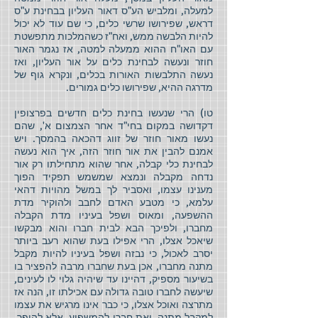
למעלה, ומלביש הע"ס דאור העליון בבחינת ע"ס
דראש, שפירושו שרשי כלים, כי שם עוד לא יכול
להיות הלבשה ממש, ואח"ז כשהמלכות מתפשטת
עם האו"ח ההוא ממעלה למטה, אז נגמר האור
חוזר ונעשה לבחינת כלים על אור העליון, ואז
נעשה התלבשות האורות בכלים, ונקרא גוף של
מדרגה ההיא, שפירושו כלים גמורים.
טו) הרי שנעשו בחינת כלים חדשים בפרצופין
דקדושה במקום בחי"ד אחר הצמצום א', שהם
נעשו מאור חוזר של זווג דהכאה בהמסך. ויש
אמנם להבין את אור חוזר הזה, איך הוא נעשה
לבחינת כלי קבלה, אחר שהוא מתחילתו רק אור
נדחה מקבלה ונמצא שמשמש תפקיד הפוך
מענינו עצמו, ואסביר לך במשל מהויות דהאי
עלמא, כי מטבע האדם לחבב ולהוקיר מדת
ההשפעה, ומאוס ושפל בעיניו מדת הקבלה
מחברו, ולפיכך הבא לבית חברו והוא מבקשו
שיאכל אצלו, הרי אפילו בעת שהוא רעב ביותר
יסרב לאכול, כי נבזה ושפל בעיניו להיות מקבל
מתנה מחברו, אכן בעת שחברו מרבה להפציר בו
בשיעור מספיק, דהיינו עד שיהיה גלוי לו לעינים,
שיעשה לחברו טובה גדולה עם אכילתו זו, הנה אז
מתרצה ואוכל אצלו, כי כבר אינו מרגיש את עצמו
למקבל מתנה, ואת חברו להמשפיע, אלא להיפך,