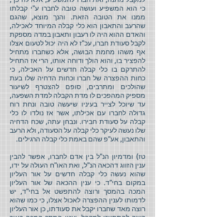
כי הוא המשפיע ועושה טובה לחברו ע"י קבלתו
ממנו את הטובה הזאת. והנך מוצא, שהגם
שהרעב והתאבון הוא כלי קבלה המיוחד לאכילה,
והאדם ההוא היה לו רעבון ותאבון במדה מספקת
לקבל סעודת חברו, עכ"ז לא היה יכול לטעום אצלו
אף משהו מחמת הבושה, אלא כשחברו מתחיל
להפציר בו, והוא הולך ודוחה אותו, הרי אז התחיל
להתרקם בו כלי קבלה חדשים על האכילה, כי
כחות ההפצרה של חברו וכחות הדחיה שלו בעת
שהולכים ומתרבים, סופם להצטרף לשיעור
מספיק המהפכים לו מדת הקבלה למדת השפעה,
עד שיוכל לצייר בעיניו שיעשה טובה ונחת רוח
גדולה לחברו עם אכילתו, אשר אז נולדו לו כלי
קבלה על סעודת חבירו. ונבחן עתה, שכח הדחיה
שלו נעשה לעיקר כלי קבלה על הסעודה, ולא הרעב
והתאבון, אע"פ שהם באמת כלי קבלה הרגילים.
טז) ומדמיון הנ"ל בין אדם לחברו, אפשר להבין
ענין הזווג דהכאה הנ"ל, ואת האו"ח העולה על ידו,
שהוא נעשה כלי קבלה חדשים על אור העליון
במקום בחי"ד. כי ענין ההכאה של אור העליון
המכה בהמסך ורוצה להתפשט אל בחי"ד, יש
לדמותו לענין ההפצרה לאכול אצלו, כי כמו שהוא
רוצה מאד שחברו יקבל את סעודתו, כן אור העליון