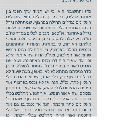
(עי' לעיל אות כ').
כד) והתשובה היא, כי יש תמיד ערך הפכי בין
אורות לכלים, כי מדרך הכלים הוא שהכלים
העליונים נגדלים תחילה בפרצוף, שמתחלה נגדל
הכתר ואחריו הכלי דחכמה וכו' עד שכלי המלכות
נגדל באחרונה. וע"כ אנו מכנים לכלים בסדר כח"ב
תו"מ מלמעלה למטה, כי כן טבע גידולם. והפכי
אליהם האורות, כי באורות, האורות התחתונים
נכנסים תחלה בפרצוף, כי מתחילה נכנס הנפש
שהוא אור המלכות, ואח"כ הרוח שהוא אור הז"א
וכו' עד שאור היחידה נכנס באחרונה. וע"כ אנו
מכנים לאורות בסדר נרנח"י ממטה למעלה, כי כן
סדר כניסתם מתתא לעילא. באופן, בעת שעוד לא
נגדל בפרצוף רק כלי אחד, שהוא בהכרח כלי
העליון כתר, כנ"ל, הנה אז לא נכנס בפרצוף אור
היחידה המיוחס לכלי ההוא, אלא רק אור התחתון
מכולם, שהוא אור הנפש, ואור הנפש מתלבש בכלי
דכתר. וכשנגדלו ב' כלים בפרצוף שהם ב'
העליונים כתר וחכמה, הנה אז נכנס בו גם אור
הרוח ויורד אז אור הנפש מכלי דכתר אל כלי
דחכמה ואור הרוח מתלבש בכלי דכתר. וכן
כשנגדל כלי ג' בפרצוף שהוא כלי הבינה, אז נכנס
בו אור נשמה, ואז יורד אור הנפש מכלי דחכמה
לכלי דבינה, ואור הרוח לכלי דחכמה ואור הנשמה