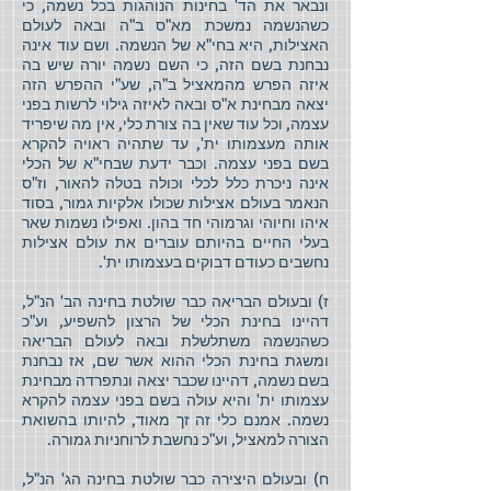
ונבאר את הד' בחינות הנוהגות בכל נשמה, כי
כשהנשמה נמשכת מא"ס ב"ה ובאה לעולם
האצילות, היא בחי"א של הנשמה. ושם עוד אינה
נבחנת בשם הזה, כי השם נשמה יורה שיש בה
איזה הפרש מהמאציל ב"ה, שע"י ההפרש הזה
יצאה מבחינת א"ס ובאה לאיזה גילוי לרשות בפני
עצמה, וכל עוד שאין בה צורת כלי, אין מה שיפריד
אותה מעצמותו ית', עד שתהיה ראויה להקרא
בשם בפני עצמה. וכבר ידעת שבחי"א של הכלי
אינה ניכרת כלל לכלי וכולה בטלה להאור, וז"ס
הנאמר בעולם אצילות שכולו אלקיות גמור, בסוד
איהו וחיוהי וגרמוהי חד בהון. ואפילו נשמות שאר
בעלי החיים בהיותם עוברים את עולם אצילות
נחשבים כעודם דבוקים בעצמותו ית'.
ז) ובעולם הבריאה כבר שולטת בחינה הב' הנ"ל,
דהיינו בחינת הכלי של הרצון להשפיע, וע"כ
כשהנשמה משתלשלת ובאה לעולם הבריאה
ומשגת בחינת הכלי ההוא אשר שם, אז נבחנת
בשם נשמה, דהיינו שכבר יצאה ונתפרדה מבחינת
עצמותו ית' והיא עולה בשם בפני עצמה להקרא
נשמה. אמנם כלי זה זך מאוד, להיותו בהשואת
הצורה למאציל, וע"כ נחשבת לרוחניות גמורה.
ח) ובעולם היצירה כבר שולטת בחינה הג' הנ"ל,