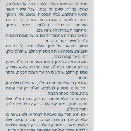
מניח משהו מאור העליון לעבור דרכו אל המלכות,
שהיא בחי"ד, שעם זה נבחן, שכל שיעור האור
הראוי להתלבש בכלי המלכות, מעכב עליו המסך
ומחזירו לאחוריו. גם נתבאר שאותן ה' בחינות
העביות שבבחי"ד נכללות ובאות במסך
ומתחברות במדת הקשיות שבו.
ולפיכך נבחנים בהמסך ה' מינים של זווגים דהכאה
ע"פ ה' שיעורי עביות שבו:
שזווג דהכאה על מסך שלם מכל ה' בחינות
העביות, מעלה או"ח המספיק להלביש הע"ס כולן,
דהיינו עד קומת כתר.
וזווג דהכאה על מסך החסר מעביות דבחי"ד, שאין
בו רק עביות דבחי"ג, הנה האו"ח שהוא מעלה,
מספיק להלביש הע"ס רק עד קומת חכמה, וחסר
מכתר.
ואם אין בו אלא עביות דבחי"ב, הנה או"ח שלו קטן
יותר ואינו מספיק להלביש הע"ס רק עד קומת
בינה, וחסר מכתר חכמה.
ואם אין בו אלא עביות דבחי"א, הנה האו"ח שלו
מוקטן יותר, ומספיק להלביש רק עד לקומת ת"ת,
וחסר מכח"ב.
ואם הוא חסר גם מעביות דבחי"א, ולא נשאר בו
אלא עביות דבחינת שורש, הנה ההכאה שלו
קלושה מאוד, ומספיק להלביש רק לקומת מלכות
בלבדה, וחסר מט"ס הראשונות, שהם כח"ב ות"ת.