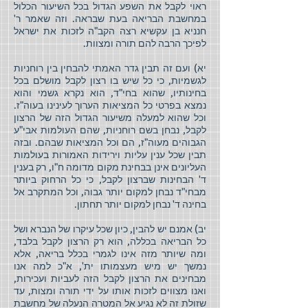
ראוי לקבל את השפע הגדול בכל השיעור הכלול
במחשבת הבריאה בעת שבראה. וזה שאמר ר'
חנניא בן עקשיא רצה הקב"ה לזכות את ישראל
לפיכך הרבה להם תורה ומצוות.
יא) ועם זה תבין גדר האמתי להבחין בין רוחניות
לגשמיות, כי כל שיש בו רצון לקבל מושלם בכל
בחינותיו, שהוא בחי"ד, הוא נקרא גשמי והוא
נמצא בפרטי כל המציאות הערוך לעינינו בעוה"ז.
וכל שהוא למעלה משיעור הגדול הזה של הרצון
לקבל, נבחן בשם רוחניות, שהם העולמות אבי"ע
הגבוהים מעוה"ז, הם וכל המציאות שבהם. ובזה
תבין שכל ענין עליות וירידות האמורות בעולמות
העליונים אינן בבחינת מקום מדומה ח"ו, רק בענין
ד' הבחינות שברצון לקבל, כי כל הרחוק ביותר
מבחי"ד נבחן למקום יותר גבוה, וכל המתקרב אל
בחינה ד' נבחן למקום יותר תחתון.
יב) אמנם יש להבין, כיון שכל עיקרו של הנברא ושל
כל הבריאה בכללה, הוא רק הרצון לקבל בלבד,
ומה שיותר מזה אינו לגמרי בכלל בריאה, אלא
נמשך יש מיש מעצמותו ית', א"כ למה אנו
מבחינים את הרצון לקבל הזה לעביות ועכירות,
ואנו מצווים לזכות אותו על ידי תורה ומצות, עד
שזולת זה לא נגיע אל המטרה הנעלה של מחשבת