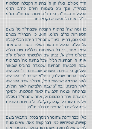
הזך מכולם. ואלו הן ה' בחינות הקבלה הכלולות
בבחי"ד, ונק' ג"כ בשמות הע"ס כח"ב תו"מ
הכלולות בבחי"ד, כי הד' בחינות הם חו"ב תו"מ
כנ"ל באות ה'. והשורש נקרא כתר.
כ) ומה שה' בחינות הקבלה שבבחי"ד נק' בשם
הספירות כח"ב תו"מ, הוא, כי הבחי"ד מטרם
הצמצום, דהיינו בעוד שהבחי"ד היתה הכלי קבלה
על הע"ס הכלולות באור העליון בסוד הוא אחד
ושמו אחד, כי כל העולמות נכללים שם כמ"ש
בתע"ס חלק א'. נבחן שם הלבשתה להע"ס ע"פ
אותן ה' הבחינות הנ"ל, שכל בחינה מה' הבחינות
שבה הלבישה הבחינה שכנגדה בהע"ס שבאור
העליון, כי בחינת השורש שבבחינה ד' הלבישה
לאור הכתר שבע"ס, ובחי"א שבבחי"ד הלבישה
לאור החכמה שבעשר ספי', ובחי"ב שבה הלבישה
לאור הבינה, ובחי"ג שבה הלבישה לאור הת"ת,
ובחינתה עצמה הלבישה לאור המלכות. ולפיכך
גם עתה אחר הצמצום א', אחר שהבחי"ד נפסלה
מלהיות עוד כלי קבלה, נק' ג"כ ה' בחינות העביות
שבה על שם ה' הספירות כח"ב תו"מ.
כא) וכבר ידעת שחומר המסך בכללו מתבאר בשם
קשיות, שפירושו כמו דבר קשה מאד, שאינו מניח
למי שהוא לדחוק במשהו תוך גבולו, כן המסך אינו