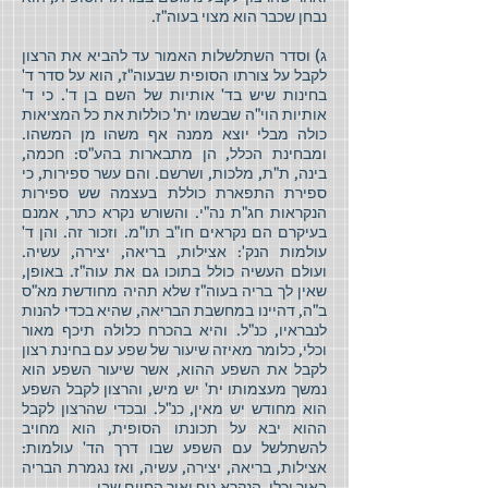
נבחן שכבר הוא מצוי בעוה"ז.
ג) וסדר השתלשלות האמור עד להביא את הרצון
לקבל על צורתו הסופית שבעוה"ז, הוא על סדר ד'
בחינות שיש בד' אותיות של השם בן ד'. כי ד'
אותיות הוי"ה שבשמו ית' כוללות את כל המציאות
כולה מבלי יוצא ממנה אף משהו מן המשהו.
ומבחינת הכלל, הן מתבארות בהע"ס: חכמה,
בינה, ת"ת, מלכות, ושרשם. והם עשר ספירות, כי
ספירת התפארת כוללת בעצמה שש ספירות
הנקראות חג"ת נה"י. והשורש נקרא כתר, אמנם
בעיקרם הם נקראים חו"ב תו"מ. וזכור זה. והן ד'
עולמות הנק': אצילות, בריאה, יצירה, עשיה.
ועולם העשיה כולל בתוכו גם את עוה"ז. באופן,
שאין לך בריה בעוה"ז שלא תהיה מחודשת מא"ס
ב"ה, דהיינו במחשבת הבריאה, שהיא בכדי להנות
לנבראיו, כנ"ל. והיא בהכרח כלולה תיכף מאור
וכלי, כלומר מאיזה שיעור של שפע עם בחינת רצון
לקבל את השפע ההוא, אשר שיעור השפע הוא
נמשך מעצמותו ית' יש מיש, והרצון לקבל השפע
הוא מחודש יש מאין, כנ"ל. ובכדי שהרצון לקבל
ההוא יבא על תכונתו הסופית, הוא מחויב
להשתלשל עם השפע שבו דרך הד' עולמות:
אצילות, בריאה, יצירה, עשיה, ואז נגמרת הבריה
באור וכלי, הנקרא גוף ואור החיים שבו.