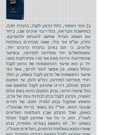
ב) וכפי האמור, כלול הרצון לקבל, בהכרח תכף,
במחשבת הבריאה, בכל ריבוי ערכים שבו, ביחד
עם השפע הגדול שחשב להנותם ולהעניקם.
ותדע, שז"ס אור וכלי, שאנו מבחינים בעולמות
עליונים, כי הם באים בהכרח כרוכים יחד,
ומשתלשלים יחד ממדרגה למדרגה, ובשיעור
שהמדרגות יורדות מאת אור פניו ומתרחקות ממנו
ית' כן הוא שיעור ההתגשמות של הרצון לקבל
הכלול בשפע. וכן אפשר לומר להיפך, אשר כפי
שיעור התגשמות של הרצון לקבל בשפע, כן הולך
ויורד ממדרגה למדרגה, כמ"ש להלן. עד המקום
הנמוך מכולם, דהיינו שהרצון לקבל מתגשם שם
בכל שיעורו הראוי, נבחן המקום ההוא בשם עולם
העשיה, והרצון לקבל נבחן לבחינת גופו של אדם,
והשפע שמקבל נבחן למדת תוכנו של החיים
שבגוף ההוא. ועד"ז גם בשאר בריות שבעוה"ז.
באופן, שכל ההבחן שבין העולמות העליונים
לעוה"ז, הוא, כי כל עוד שהרצון לקבל הכלול
בשפעו ית', לא נתגשם בצורתו הסופית, נבחן
שעודו נמצא בעולמות הרוחנים, העליונים מעוה"ז,
ואחר שהרצון לקבל נתגשם בצורתו הסופית, הוא