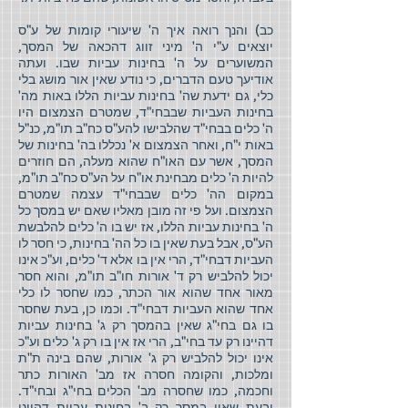
כב) והנך רואה איך ה' שיעורי קומות של ע"ס
יוצאים ע"י ה' מיני זווג דהכאה של המסך,
המשוערים על ה' בחינות עביות שבו. ועתה
אודיעך טעם הדברים, כי נודע שאין אור מושג בלי
כלי, גם ידעת שה' בחינות עביות הללו באות מה'
בחינות העביות שבבחי"ד, שמטרם הצמצום היו
ה' כלים בבחי"ד שהלבישו להע"ס כח"ב תו"מ, כנ"ל
באות י"ח, ואחר הצמצום א' נכללו בה' בחינות של
המסך, אשר עם האו"ח שהוא מעלה, הם חוזרים
להיות ה' כלים מבחינת או"ח על הע"ס כח"ב תו"מ,
במקום הה' כלים שבבחי"ד עצמה שמטרם
הצמצום. ועל פי זה מובן מאליו שאם יש במסך כל
ה' בחינות עביות הללו, אז יש בו ה' כלים להלבשת
הע"ס, אבל בעת שאין בו כל הה' בחינות, כי חסר לו
העביות דבחי"ד, הרי אין בו אלא ד' כלים, וע"כ אינו
יכול להלביש רק ד' אורות חו"ב תו"מ, והוא חסר
מאור אחד שהוא אור הכתר, כמו שחסר לו כלי
אחד שהוא העביות דבחי"ד. וכמו כן, בעת שחסר
בו גם בחי"ג שאין בהמסך רק ג' בחינות עביות
דהיינו רק עד בחי"ב, הרי אז אין בו רק ג' כלים וע"כ
אינו יכול להלביש רק ג' אורות, שהם בינה ת"ת
ומלכות, והקומה חסרה אז מב' האורות כתר
וחכמה, כמו שחסרה מב' הכלים בחי"ג ובחי"ד.
ובעת שאין במסך רק ב' בחינות עביות דהיינו