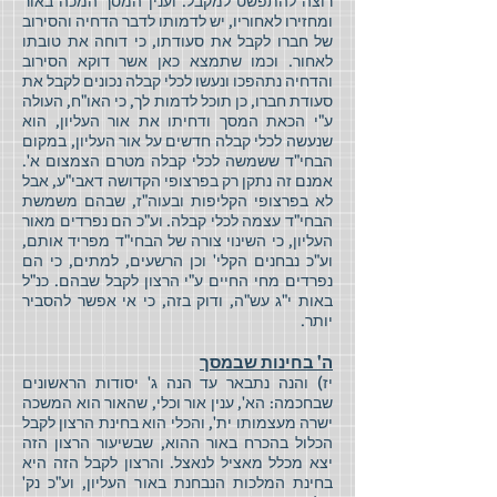
רוצה להתפשט למקבל. וענין המסך המכה באור
ומחזירו לאחוריו, יש לדמותו לדבר הדחיה והסירוב
של חברו לקבל את סעודתו, כי דוחה את טובתו
לאחור. וכמו שתמצא כאן אשר דוקא הסירוב
והדחיה נתהפכו ונעשו לכלי קבלה נכונים לקבל את
סעודת חברו, כן תוכל לדמות לך, כי האו"ח, העולה
ע"י הכאת המסך ודחיתו את אור העליון, הוא
שנעשה לכלי קבלה חדשים על אור העליון, במקום
הבחי"ד ששמשה לכלי קבלה מטרם הצמצום א'.
אמנם זה נתקן רק בפרצופי הקדושה דאבי"ע, אבל
לא בפרצופי הקליפות ובעוה"ז, שבהם משמשת
הבחי"ד עצמה לכלי קבלה. וע"כ הם נפרדים מאור
העליון, כי השינוי צורה של הבחי"ד מפריד אותם,
וע"כ נבחנים הקלי' וכן הרשעים, למתים, כי הם
נפרדים מחי החיים ע"י הרצון לקבל שבהם. כנ"ל
באות י"ג עש"ה, ודוק בזה, כי אי אפשר להסביר
יותר.
ה' בחינות שבמסך
יז) והנה נתבאר עד הנה ג' יסודות הראשונים
שבחכמה: הא', ענין אור וכלי, שהאור הוא המשכה
ישרה מעצמותו ית', והכלי הוא בחינת הרצון לקבל
הכלול בהכרח באור ההוא, שבשיעור הרצון הזה
יצא מכלל מאציל לנאצל. והרצון לקבל הזה היא
בחינת המלכות הנבחנת באור העליון, וע"כ נק'