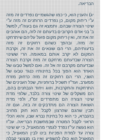
הבריאה.
יג) והענין הוא, כי כמו שהגשמיים נפרדים זה מזה
ע"י ריחוק מקום, כן נפרדים הרוחנים זה מזה ע"י
שינוי הצורה שבהם. ותמצא זה גם בעוה"ז, למשל
ב' בני אדם הקרובים בדעתם זה לזה, הם אוהבים
זה את זה, ואין ריחוק מקום פועל עליהם שיתרחקו
זה מזה. ובהפך כשהם רחוקים זה מזה
בדעותיהם, הרי הם שונאים זה את זה, וקרבת
המקום לא יקרב אותם במאומה. הרי ששינוי
הצורה שבדעתם מרחקם זה מזה וקרבת הצורה
שבדעתם מקרבם זה אל זה. ואם למשל טבעו של
האחד הוא הפוך בכל בחינותיו כנגד טבעו של
השני, הרי הם רחוקים זה מזה כרחוק מזרח
ממערב. ועד"ז תשכיל ברוחניות, שכל הענינים של
התרחקות והתקרבות, וזווג ויחוד הנבחנים בהם,
הם משקלים של שינוי צורה בלבד, שלפי מדת
שינוי הצורה הם מתפרדים זמ"ז, ולפי מדת
השואת הצורה הם מתדבקים זה בזה. ועם זה
תבין שהגם שהרצון לקבל הוא חוק מחויב
בהנברא, כי הוא כל בחינת נברא שבו, והוא הכלי
הראוי לקבל המטרה שבמחשבת הבריאה. עכ"ז
הוא נעשה עי"ז נפרד לגמרי מהמאציל, כי יש שינוי
צורה עד למדת הפכיות בינו לבין המאציל, כי
המאציל הוא כולו להשפיע ואין בו מנצוצי קבלה