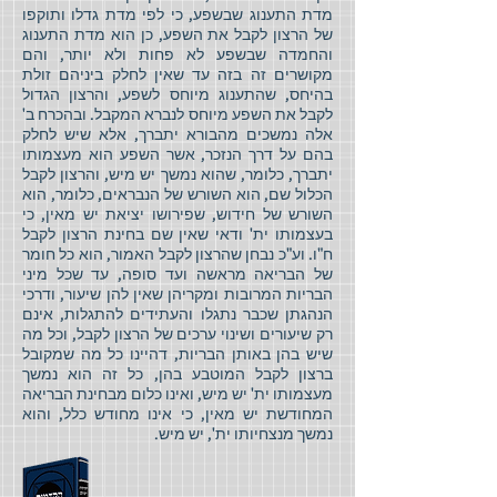
מדת התענוג שבשפע, כי לפי מדת גדלו ותוקפו
של הרצון לקבל את השפע, כן הוא מדת התענוג
והחמדה שבשפע לא פחות ולא יותר, והם
מקושרים זה בזה עד שאין לחלק ביניהם זולת
בהיחס, שהתענוג מיוחס לשפע, והרצון הגדול
לקבל את השפע מיוחס לנברא המקבל. ובהכרח ב'
אלה נמשכים מהבורא יתברך, אלא שיש לחלק
בהם על דרך הנזכר, אשר השפע הוא מעצמותו
יתברך, כלומר, שהוא נמשך יש מיש, והרצון לקבל
הכלול שם, הוא השורש של הנבראים, כלומר, הוא
השורש של חידוש, שפירושו יציאת יש מאין, כי
בעצמותו ית' ודאי שאין שם בחינת הרצון לקבל
ח"ו. וע"כ נבחן שהרצון לקבל האמור, הוא כל חומר
של הבריאה מראשה ועד סופה, עד שכל מיני
הבריות המרובות ומקריהן שאין להן שיעור, ודרכי
הנהגתן שכבר נתגלו והעתידים להתגלות, אינם
רק שיעורים ושינוי ערכים של הרצון לקבל, וכל מה
שיש בהן באותן הבריות, דהיינו כל מה שמקובל
ברצון לקבל המוטבע בהן, כל זה הוא נמשך
מעצמותו ית' יש מיש, ואינו כלום מבחינת הבריאה
המחודשת יש מאין, כי אינו מחודש כלל, והוא
נמשך מנצחיותו ית', יש מיש.