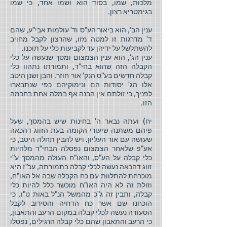
מלכות, שמו, בסוד הוא ושמו אחד, כי שמו
בגימטריא רצון.
ענין הב', הוא ביאור הע"ס וד' עולמות אבי"ע, שהם
ד' מדרגות זו למטה מזו, שהרצון לקבל מחויב
להשתלשל על ידיהן עד לקביעות כלי על תוכנו.
ענין הג', הוא ענין הצמצום ומסך שנעשה על כלי
הקבלה הזה שהוא בחי"ד, ותמורתו נתהוו כלי
קבלה חדשים בע"ס הנק' אור חוזר. והבן ושנן היטב
אלו הג' יסודות הם ונימוקיהם כפי שנתבארו
לפניך, כי זולתם אין הבנה אף במלה אחת בחכמה
הזו.
יח) ועתה נבאר ה' בחינות שיש בהמסך, שעל
פיהם משתנה שיעורי הקומה בעת הזווג דהכאה
שעושה עם אור העליון. ויש להבין תחלה היטב, כי
אע"פ שלאחר הצמצום נפסלה הבחי"ד מלהיות
כלי קבלה על הע"ס, והאו"ח העולה מהמסך ע"י
זווג דהכאה נעשה לכלי קבלה בתמורתה, עכ"ז היא
מוכרחת להתלוות עם כח הקבלה שבה אל האו"ח,
וזולת זה לא היה האו"ח מוכשר כלל להיות כלי
קבלה, ותבין זה ג"כ מהמשל הנ"ל באות ט"ו. כי
הוכחנו שם אשר כח הדחיה והסירוב לקבל
הסעודה נעשה לכלי קבלה במקום הרעב והתאבון,
כי הרעב והתאבון שהם כלי קבלה הרגילים, נפסלו