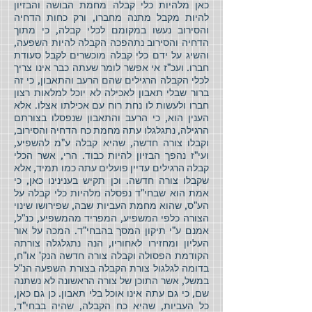
כאן מלהיות כלי קבלה מחמת הבושה והבזיון
להיות מקבל מתנה מחברו, ורק כחות הדחיה
והסירוב נעשו במקומם לכלי קבלה, כי מתוך
הדחיה והסירוב נתהפכה הקבלה להיות השפעה,
והשיג על ידם כלי קבלה מוכשרים לקבל סעודת
חברו. ועכ"ז אי אפשר לומר שעתה כבר אינו צריך
לכלי הקבלה הרגילים שהם הרעב והתאבון, כי זה
ברור שבלי תאבון לאכילה לא יוכל למלאות רצון
חברו ולעשות לו נחת רוח עם אכילתו אצלו. אלא
הענין הוא, כי הרעב והתאבון שנפסלו בצורתם
הרגילה, נתגלגלו עתה מחמת כח הדחיה והסירוב,
וקבלו צורה חדשה, שהיא קבלה ע"מ להשפיע,
ועי"ז נהפך הבזיון להיות כבוד. הרי, אשר הכלי
קבלה הרגילים עדיין פועלים עתה כמו תמיד, אלא
שקבלו צורה חדשה. וכן תקיש בענינינו כאן, כי
אמת הוא שבחי"ד נפסלה מלהיות כלי קבלה על
הע"ס, שהוא מחמת העביות שבה, שפירושו שינוי
הצורה כלפי המשפיע, המפריד מהמשפיע, כנ"ל,
אמנם ע"י תיקון המסך בהבחי"ד. המכה על אור
העליון ומחזירו לאחוריו, הנה נתגלגלה צורתה
הקודמת הפסולה וקבלה צורה חדשה הנק' או"ח,
בדומה לגלגול צורת הקבלה בצורת השפעה הנ"ל
במשל, אשר התוכן של צורה הראשונה לא נשתנה
שם, כי גם עתה אינו אוכל בלי תאבון. כן גם כאן,
כל העביות, שהיא כח הקבלה, שהיה בבחי"ד,