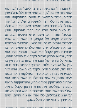
ד) והצורך להשתלשלות הרצון לקבל על ד' בחינות
האמורות שבאבי"ע, הוא מפני שיש כלל גדול בענין
הכלים, אשר התפשטות האור והסתלקותו הוא
עושה את הכלי רצוי לתפקידו, פי', כי כל עוד
שהכלי לא נפרד פעם מהאור שלו, הרי הוא נכלל
עם האור ובטל אליו כנר בפני האבוקה. וענין
הביטול הזה הוא, מפני שיש הפכיות ביניהם
הרחוקה מקצה אל הקצה, כי האור הוא שפע
הנמשך מעצמותו ית' יש מיש, ומבחינת מחשבת
הבריאה שבא"ס ית', הוא כולו להשפיע ואין בו
מבחינת רצון לקבל אף משהו, והפכי אליו הוא
הכלי, שהוא הרצון הגדול לקבל את השפע ההוא,
שהוא כל שורשו של הנברא המחודש, הנה אין בו
ענין של השפעה כלום. ולפיכך בהיותם כרוכים זה
בזה יחד, מתבטל הרצון לקבל באור שבו. ואינו יכול
לקבוע את צורתו אלא אחר הסתלקות האור ממנו
פעם אחת, כי אחר הסתלקות האור ממנו הוא
מתחיל להשתוקק מאד אחריו, והשתוקקות הזאת
קובעת ומחליטה את צורת הרצון לקבל כראוי,
ואח"ז כשהאור חוזר ומתלבש בו הוא נבחן מעתה
לב' ענינים נבדלים, כלי ואור, או גוף וחיים. ושים
כאן עיניך כי הוא עמוק מכל עמוק.