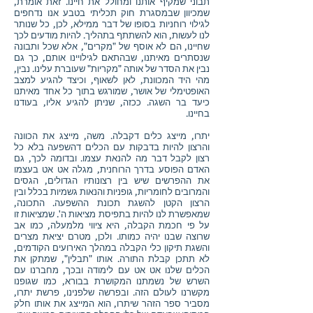
תבוני שמקיף אותנו ומחולל את חיינו. זאת אומרת,
שמכיוון שבמסגרת חוק תכליתי בטבע אנו נדחפים
לגילוי רוחניות בסופו של דבר ממילא, לכן, כל שנותר
לנו לעשות, הוא להשתתף בתהליך. להיות מודעים לכך
שחיינו, הם לא אוסף של "מקרים", אלא שכל ותבונה
שנסתרים מאיתנו, שבהתאם לגילויינו אותם, כך גם
נבין את הסדר של אותה "מקריות" שעוברת עלינו. נבין,
מהי היד המכוונת, לאן לשאוף, וכיצד להגיע למצב
האופטימלי של אושר, שמורגש בתוך כל אחד מאיתנו
כיעד בר השגה. ככזה, שניתן להגיע אליו, בעודנו
בחיינו.
יתרו, מייצג כלים דקבלה. משה, מייצג את הכוונה
והרצון להיות בדבקות עם הכלים דהשפעה בלא כל
רצון לקבל דבר מה להנאת עצמו. ובדומה לכך, גם
האדם הפוסע בדרך הרוחנית, מגלה אט אט בעצמו
את ההפרשים שיש בין רצונותיו הגדולים, הגסים
והמרובים לחומריות, גופניות והנאות גשמיות בכלל ובין
הרצון הקטן להשגת תכונת ההשפעה. התכונה,
שמאפשרת לנו להיות בתפיסת מציאות ה'. שמציאות זו
על פי חכמת הקבלה, היא ציווי מלמעלה, כמו אב
שרוצה שבנו יהיה כמותו. ולכן, מטרם יציאת מצרים
והשגת תיקון כלי הקבלה במהלך האירועים הקודמים,
לא תתכן קבלת התורה. אותו "תבלין", שמתקן את
הכלים שלנו אט אט עם לימודה ובכך, מחברנו עם
השרש של נשמתנו המקושרת בבורא, כמו שגופנו
מקשרנו לעולם הזה. ובפרשה שלפנינו, פרשת יתרו,
מסביר ספר הזהר שיתרו, הוא המייצג את אותו חלק