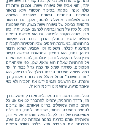
המתוקן שבאדם של כלי הקבלה הקשורים במשה שכן,
יתרו, הוא אביה של ציפורה אשתו. וכמובן שהתורה
כולה אינה עוסקת בסיפור הסטורי אלא בתאור
המצבים הרוחניים השונים שעוברת הנשמה
בהשתלשלותה ממעלה למטה, ולכן, גם בתיאור
הדמויות כביכול של ציפורה אשת משה, הרי שהכוונה
היא על כליו של משה ובדומה לכך גם אביה, יתרו, כהן
מדין, שהיה מקורב לפרעה. גם הוא מציאות פנימית
שעלינו להכיר במהלך הדרך כדבר מה שקשור
ברוחניותנו, במערכת היחסים שבין הספירות הקבליות
המייצגות קבלה, השפעה וקו אמצעי, שהוא חיבור
ביניהן. ויתרו, הוא התיקון שמתארת הפרשה כקשר
שבין הכלים הקלוקלים ובין יכולתם, לחבר את האדם
אל הרוחניות שאליה הוא שואף. שכן, כפי שמתארים
הפסוקים, כשיתרו שמע עד כמה גדול כבוד ה' ועד
כמה עצומה חשיבות הכרתו כמלך על הבריאה, הוא
"חזר בתשובה" והחל מהלל את כבוד המלכות, כך
שעתה, גם הרשעים והגויים ידעו את הקב"ה ולא כפי
שאמר פרעה, שהוא אינו יודע מי הוא ה'.
הכל בתוכנו מסבירים המקובלים. ואם רק נפסע בדרך
הזו, הדרך הרוחנית, יתחילו להתברר לנו אט אט כל
אותם כוחות שמושלים בחיינו ושאותם, אנו צריכים
להחזיר בתשובה. כוחות, שבדומה ליתרו, הם כלים
אגואיסטים של רצון לקבל הנאה חומרית על פי רוב,
שמותירה אותנו בדרגת בהמה ומתחת לה. עם זאת,
בהבנתנו את העובדה שיש בלבנו נקודה פנימית
שסובלת מחיי העולם הזה ומרגישה שיש דבר מה אחר,