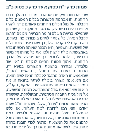
שמות פרק י"ח פסוק א עד פרק כ פסוק כ"ב
שתי אבחנות עיקריות שהאדם מברר במהלך דרכו
הרוחנית, הן אבחנות הקשורות בכלים המכונים כלים
דקבלה, אל מול הכלים הרוחניים שאותם צריך להשיג
וקרויים כלים דהשפעה, או מסך מתוקן. היינו, שמכיוון
שממילא בריאת העולם וחומר הבריאה מכונים "הרצון
לקבל הנאה", כל שנותר לאדם בעבודתו פה, בעולם,
היא תיקון כלי הקבלה שלו, כך שהם יהיו בצורת כלים
של השפעה. והשפעה, היא תכונה שאותה רוכש הנברא
באמצעות היכולת לרצות ולכוון את כל מהותו אל מקור
הבריאה, כלומר לבורא. כך שהפסיעה על הדרך
הרוחנית, מתוך הכוונת החיים לנקודת ה "אין עוד
מלבדו", ובחירה ברצונות הקשורים בנושא זה,
מפתחים באדם עם התהליך, הרגשת "מסך",
שבאמצעותו האדם מתנגד לקבלת הנאה לשם הנאה,
אם היא אינה קשורה ביכולת לשתף בהנאה זו, את
המקור שממנו היא נובעת ומושפעת. והמקור, הקב"ה,
הוא זה שמבטא את גודל המעמד של תכונת ההשפעה,
אל מול גסות הקבלה הסתמית, המקולקלת, שקשורה
לטבע האגואיסטי שאליו נולדנו והוא טבעי לנו. עם זאת,
מכיוון שאנו מכונים "אדם", שעליו אומרים חז"ל ששם
"אדם" הוא רמז ל"דומה לכוח העליון", אז עלינו
להתעלות מעל טבענו זה הגשמי ולהשיג רמת
התפתחות נאורה יותר, של רוחניות, שבאמצעותה נוכל
להפנים את כל המציאות ופרטיה לכדי תובנה ברורה
אחת. שכן, לשם אנו מכוונים גם כך על ידי אותו טבע