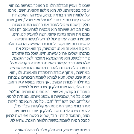
שבט לוי ועניין הבדלת הלווים המוזכר בפרשה גם הוא
עוסק בפנימיותנו. לוי, הוא מלשון הלוואה. השם, מרמז
על הלוואת אור הבורא לנברא, שפירושו, האפשרות
להשיג קיום רוחני. כתוב "לוו עלי ואני פורע", שכן, אותו
חלק זך שבנו שיכול לעבוד את ה' הוא מתנה מוכנה
מאת הבורא, שאותה הוא מבטיח לפרוע אם רק נלווה
ממנו את אותה נתינה שהוא רוצה להעניק לנו. היינו,
שבמידה שבה האדם יכול להגיע לבקשה ותפילה
להשגת רוחניות וקשר לתכונת ההשפעה והרגש הזולת
במקום אגואיזם ואינטרסנטיות, כך הוא יקבל את
מתנתו וישלים אח"כ יגיעתו. היינו, שכל מה שהאדם
צריך לבקש, הוא מה שנמצא מחוצה לשכר הגשמי,
אלא שזה דבר הקשור באמונה המכונה בקבלה מעל
הדעת וכולה מכוונת להכרת מציאות הבורא והשהייה
במחיצתו, מתוך עבודת ההסתרה והאמונה. ולוי, הוא
אותו שבט שלא חטא לבורא לעומת הבכורים שנבחרו
בתחילה לעבודת המשכן, אך חטאו בנושא עגל הזהב.
היינו שלוי, הוא אותו חלק זך שבנו שיכול לשמש
בעבודת הקודש, מל שאר רצונותינו הנחותים מה"לוי"
שבנו. כלומר, שמציאות זו שבפנימיותנו, מנוגדת לחטא
עגל זהב, שפירושו "זה" "הב", כלומר, השאיפה לגלות
את הבורא בתוך התכונות המקולקלות שב"דעת",
לעומת שבט לוי הנחשב לחלק זך יותר ברצונותינו.
מצב, המנוגד ל "זה - הב", שהיא בקשה מפורשת לרצון
לקבל הנאה לעומת בקשת הלוואה הוגנת, שהיא לוי.
הפסח שבפרשה, הוא חלק מלב לבה של האומה