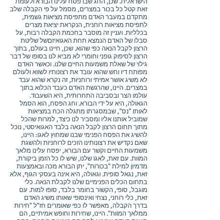
הישראלית. שכן, החג שבו פסח עלינו הבורא ולעומת
זאת קטל כל בכור במצרים, מסמל על פי הקבלה שלב
מתקדם במעבר האדם מתפיסת מציאות גשמית,
לתפיסת מציאות רוחנית, הנקראת יציאת מצרים
בכלליות. ועניין זה מוסבר בחכמת הקבלה רבות, על
סבלו של האדם הנמצא תחת האגואיזםשל שליטת
הרצון לקבל הנאה כפי שהוא. שכן, חיינו בעולם, בתוך
הרצון לסיפוק גופני וחומרי לא מביא לנו בסופו של דבר
גילוי של שאלת משמעות החיים שלנו. וכאשר האדם
מפותח דיו וחש שהוא עובד את רצונותיו לשווא ולעולם
לא משיג אושר אמיתי ורוחניות, זה נקרא שהוא עבד
במצרים. היינו, שהרגשת האדם כעבד הכלוא בתוך
עולמו הצר ובסביבה התחרותית, היא השעבוד.
הגאולה, היא על ידי הבורא. וחג הפסח, הוא הסמל
לאותו "נס", שבמסגרתו מתגלה הכח במציאות
שמוביל אותנו אליו ומסביר לנו כיצד, למרות שהכל
מתוך תחום הרצון לקבל הנאה בלבד האגואיסטי, נוכל
להשיג את הפסח הפנימי שבנו שמחוץ לאגו: היינו,
שאם נקדיש את רצונותינו הזכים לרוחניות ולהשגת
משמעות החיים וקשר עם הבורא, יפסח עלינו מלאך
המוות. עם זאת, לאגו שלנו, שיש לו כל הזמן ביקורת,
מדמיון למילת "בכורות", יתן הבורא מכה ובאמצעות
זאת, נגאל סופית. וגאולה, היא אינה בעסקי הגוף, אלא
בתחום הכלים הפנימיים שלנו לקבלת הנאה. כלי
מוגבל, סופי, הקשור בחומר בלבד, סופו למות. עם
זאת, כלי רוחני, נצחי ואינסופי שאותו משיג האדם
בדרך הקבלה, מאפשר לו כפי שאומרים חז"ל "חירות
ממלאך המוות". היינו, שחירות וחופש אמיתיים, הם