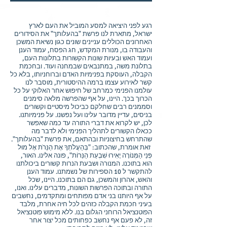
רגע לפני היציאה למסע המוביל את העם לארץ
ישראל, מתארת לנו פרשת "בהעלותך" את הסידורים
האחרונים הכוללים עניינים שונים כגון נשיאת המשכן
והעבודה בו, מנורת המקדש, חג הפסח, עמוד הענן
ועמוד האש ובעיות שונות הקשורות בתלונות העם,
בתלונת משה, במתנבאים שבמחנה ועוד. ובחכמת
הקבלה, העוסקת בפנימיות האדם וברוחניותו, בלא כל
קשר לאירוע עצמו ברמה ההיסטורית, מוסבר לנו
עולמנו הפנימי כמרחב של חיפוש אחר האלוקי על כל
הכרוך בכך. היינו, על אף שהפרשה מלאה סימנים
וסממנים רבים שחלקם כביכול מיסטיים וקשורים
בניסים, עדיין מדובר עלינו ועל נפשנו. על פנימיותנו.
לכן, יש לקרוא את דברי התורה עד כמה שאפשר
ככאלו הקשורים לתהליך הפנימי ולא לדבר מה
שהתרחש בחיצוניות ובהתאם, את פרשת "בהעלותך".
זאת אומרת, שהכתוב: "בְּהַעֲלֹתְךָ אֶת הַנֵּרֹת אֶל מוּל
פְּנֵי הַמְּנוֹרָה יָאִירוּ שִׁבְעַת הַנֵּרוֹת", פונה אלינו. האור,
הוא בתוכנו. המנורה ושבעת הנרות קשורים ביכולתנו
להתקשר ל 10 הספירות של נשמתנו. עמוד הענן
והאש, אהרון והמשכן, גם הם בתוכנו. היינו, שכל
התורה ובתוכה הפרשות השונות, מדברים עלינו. ואנו,
על אף היותנו בני אדם מפותחים ומתקדמים, נחשבים
בעיני חכמת הקבלה כזהים לכל חיה אחרת, מלבד
הפוטנציאל הרוחני הגלום בנו. ללא מימוש פוטנציאל
זה, לא פעם אף נחשב כפחותים מכל יצור אחר