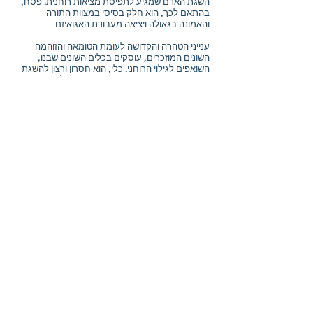
השגת האדם שמגיע לתפיסת מציאות רוחנית. פסח,
בהתאם לכך, הוא חלק בסיסי במצוות התורה
והאמונה בגאולה ויציאה מעבודת האגואיזם
ענייני הטהרה והקדושה לעומת הטומאה והזוהמה
השונים המוזכרים, עוסקים בכלים השונים שבנו,
השואפים לגילוי הרוחני. כלי, הוא חסרון ורצון להשגת
דבר מה במציאות גשמי, או רוחני. ובכדי לאחוז בקשר
עם הבורא, עלינו להכין את עצמנו בהתאם, שכן איזון
אל מול חוקי המציאות, הוא הדבר שנדרש מאיתנו בכדי
לאחוז במציאות זו שחוקיה, פועלים עלינו ממילא. וככל
שאנו רחוקים מקשר עם חוקיות זו של הרוחניות והשגת
הבורא, נחשב הדבר כאילו טרם טהרנו את עצמנו לכדי
המעמד הראוי. לעומת זאת, כאשר נבחר לפסוע בדרך
הקבלה והתיקון האמיתיים, כך יחול שינוי בכלי שלנו
שיאפשר לנו לקבל הנאה רוחנית אמיתית. כזו, שאינה
תלויה עוד בתפיסתנו החומרית. נעבור מעין "ניקוי".
טיהור. שעניין זה, מסבירה הקבלה, ינבע מתוך סירובנו
להיות בכוונה על מנת לקבל לעצמנו בלבד בתחום
האגואיזם ונטפח את השאיפה לאחוז ברצון להשפיע
לזולתנו. ש"זולתנו" הוא הבורא. הוא, היחיד שנמצא
ביקום, זולתנו. עם זאת, אנו, לא חשים בו בכלינו
ושקועים בגשמיות .ובכל זאת, הוא, המקור לרוחניות
ולקודש. ולכן קדושה, תלויה במידת טהרתנו. כלומר,
שכל העניינים הקשורים בכך ומובאים בפרשה, הם
תיאור של התכונות השונות שבנו שעוברות תיקון
וקלקול, הסתר וגילוי על מנת להשיג איזון עם הכוח
העליון. בכדי לעלות על הדרך אליו, הבנויה מאינספור