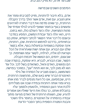
שבניגוד אלינו, לא מזיק לסביבתו.
הסימנים השונים שבפרשה
אדם, בלא חיבור לרוחניות, מזיק לסביבתו ומפר את
איזון הטבע. עם זאת, אדם אשר הולך בדרך הקבלה
הרוחנית, כך שאינו מדמה את דברי התורה לאירועים
ומעשים בגוף ובחומר ושואף להגיע לגילוי אמיתי של
מהות המציאות, יגלה כיצד העולם כולו, הוא בתוכו.
היינו, הוא יגלה כיצד עבודת המשכן, המסע במדבר
ובעצם כל דבר אחר הקשור לכתבי הקודש, עוסק בנו
ובחוויותינו, בדרכנו למימוש הרוחניות. שכן, רוחניות,
אינה עוסקת בגשמיות ובפעולות בגוף, אלא בקשר
שלנו עם הבורא. עם אותה ישות שאחראית על הכל
וקוראת לנו אליה, לגילויה, לקשר עמה ושותפות. כך
שבעצם, יחסים, הם הנושא של חכמת הקבלה.
הקשר, שבין הבורא, לנברא. היא עוסקת, בנקודה שבה
הם נפגשים, האדם והאל, כשהאדם בשל לכך. וכל עוד
הוא לא מוכן לכך, אז הוא תחת "ענן", כמוזכר בפרשה.
כשהמושג, בעצם מצביע על הסתרה של גילוי
האינטרס הברור שיש באגו שלנו, מההשגה הרוחנית.
היינו, שבמסענו, אנו כל העת מנסים לברר מהו אותו
בורא ומהי אותה רוחניות ובמידה שבה אנו מצליחים
ללכת אחר הענן המסתיר, ולהאמין ולסמוך עליו
בהובלתו אותנו, כך נגלה את היעד שאליו אנו אמורים
להגיע. שכן, השגתו הרוחנית של האדם מגיעה מתוך
עבודה בהסתרה על האינטרס. בחוסר גילוי השכר
והבנת המטרה הסופית בתוך הסברי הדעת