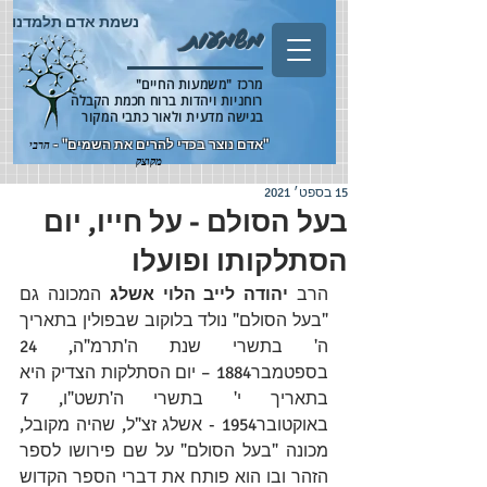
נשמת אדם תלמדנו
משמעות
מרכז "משמעות החיים"
רוחניות ויהדות ברוח חכמת הקבלה
בגישה מדעית ולאור כתבי המקור
"אדם נוצר בכדי להרים את השמים" -
הרבי
מקוצק
15 בספט׳ 2021
בעל הסולם - על חייו, יום
הסתלקותו ופועלו
הרב 
יהודה לייב הלוי אשלג
 המכונה גם 
"בעל הסולם" נולד ב
לוקוב
 שב
פולין
 בתאריך 
ה' בתשרי
 שנת 
ה'תרמ"ה
, 
24 
בספטמבר
1884
 – יום הסתלקות הצדיק היא 
בתאריך 
י' בתשרי
ה'תשט"ו
, 
7 
באוקטובר
1954
 - אשלג זצ"ל, שהיה 
מקובל
, 
מכונה "בעל הסולם" על שם פירושו לספר 
הזהר ובו הוא פותח את דברי הספר הקדוש 