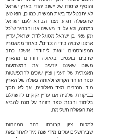
והוסיף שיסודו של יישוב יהודי בארץ ישראל 
לא יתבטל עד 
ביאת המשיח
. כמו כן, הוא טען 
שהגאולה תגיע מצד הבורא לעם ישראל 
כמתנה, ולא על ידי מעשינו אנו והבהיר ש"כל 
זמן שאין בן ישראל מסוגל לדת ישראל, עדיין 
ארצנו שבויה בידי הנכרים". באחד ממאמריו 
המפורסמים "וזאת ליהודה" אשלג כתב 
שרבים בועטים בגאולה ויורדים מהארץ 
משום שאינם יודעים את המשמעות 
האמתית של העניין וציין שזכינו להתפשטות 
ספר הזוהר הקדוש ולאותה גאולה של הארץ 
מידי הנכרים מצד האלוקים, אך לא חסך 
בביקורת שלפיה אנו עדיין זקוקים להשתלם 
בלימוד והבנת ספר הזוהר על מנת להביא 
את הגאולה השלימה.
למקום ציון קבורתו בהר המנוחות 
שבירושלים עולים מידי שנה מיד לאחר צאת 