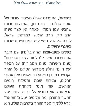
בעל הסולם - הרב יהודה אשלג זצ"ל
בישראל, התפרנס אשלג מעיבוד עורות של 
סופרי 
סת"ם
 ובייצור 
סבון
, באמצעות מכונה 
שהביא עמו מפולין. לאחר זמן קצר מינהו 
הרב קוק
, הרב הראשי למדינת ישראל, 
לרבה של 
גבעת שאול
,שבזמנו הייתה שכונה 
בשערי ירושלים.
בשנים 
1926
–
1928
 שהה ב
לונדון
 שם חיבר 
את חיבורו המקיף "תלמוד עשר הספירות" 
(פנים מאירות ופנים מסבירות) על הספר 
"עץ חיים" וחלק מפירוש הסולם על הזהר 
הקדוש. כמו כן הוא הלחין ניגונים על מזמורי 
תהלים, זמירות שבת ותפילות הימים 
הנוראים. עוד מימי מלחמת העולם 
הראשונה הוא התריע על כך שבעתיד יגיע 
המשך החורבן ומה שלימים יגיע כ"השואה" 
וקרא ללימוד ספר הזוהר בישיבות פולין. הוא 