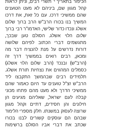
הכיפור בתאריך י' תשרי רבים, וניתן לראות 
קהל מגוון שם, ביניהם לא מעט הטוענים 
שהם ממשיכי דרכו. עם כל זאת, את דרכו 
המשיך בנו בכורו הרב"ש הרב ברוך שלום 
אשלג ונכדו כדור שלישי, האדמו"ר רבי ברוך 
שלום
 הלוי אשלג. הסולם טען שבכך, 
מתגשמים דברי הכתוב לפיהם שלושה 
דורות נדרשים על מנת להנציח דבר מה 
ומכאן, רבים רואים בממשיך דרך זה 
(הרב"ש) ובנכד (הרב שלום הלוי אשלג) 
כסמלים המהווים את נצחיות תורת אשלג. 
תלמידים רבים שבהמשך התקבצו ליד 
הרב"ש זצ"ל טוענים עד היום כאמור שהם 
ממשיכי הדרך ולא מעט מהם פתחו מכוני 
קבלה לעם ישראל, שאליהם מגיעים הן 
חילונים והן חסידים, דתיים וקהל מגוון 
שרוצה לעסוק במשנתו. חלק מספרי הלימוד 
שבהם הם עוסקים קשורים לבנו בכורו 
שכתב את דברי אביו הסולם ברשימות 