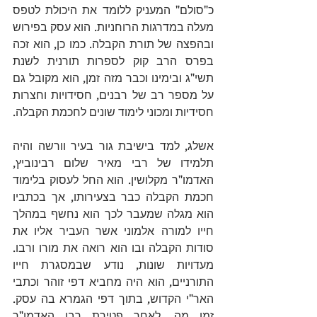
כ"סולם" המעניק ללומד את היכולת לטפס 
מעלה במדרגות הרוחניות. הוא עסק בפירוש 
ובהפצה של תורת ה
קבלה
. כמו כן, הוא זכה 
ב
פרס הרב קוק
 ל
ספרות תורנית
 לשנת 
תשי"ג ובימינו וכבר מזה זמן, הוא מקובל גם 
על מספר רב של רבנים, חסידויות ו
חצרות 
חסידיות ו
מכוני לימוד שונים לחכמת הקבלה. 
אשלג, למד בישיבת גור בעיר 
וורשה
 והיה 
תלמידו של רבי 
מאיר שלום רבינוביץ
, 
האדמו"ר מ
קלושין
. הוא החל לעסוק בלימוד 
חכמת הקבלה כבר בצעירותו, אך בכתביו 
הוא מגלה שמעבר לכך הוא נחשף במהלך 
חייו למורה אלמוני אשר העביר אליו את 
סודות הקבלה ובו הוא רואה את מורו ורבו. 
מעדויות שונות, נודע שבמסגרת חייו 
התורניים, הוא היה מחביא דפי זוהר וכתבי 
האר"י
 הקדוש, בתוך דפי הגמרא בה עסק. 
זמן מה, לאחר פטירת רבו האדמו"ר 