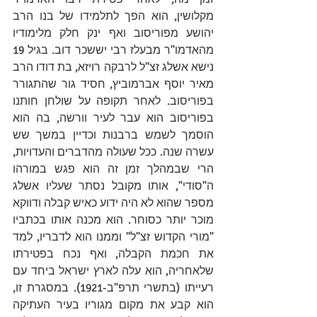
מקלושין, הוא הפך לתלמידו של בנו הרב 
יהושע מפוריסוב ואף ינק חלק מלימודיו 
מהאדמו"ר מ
בעלז
 רבי 
יששכר דוב
. בגיל 19 
נישא אשלג זצ"ל לרבקה רויזא, 
בת דודו
 הרב 
מאיר יוסף אברמוביץ, 
חסיד גור
 שהתגורר 
בפוריסוב. לאחר תקופה על שולחן חותנו 
בפוריסוב הוא עבר לעיר וורשה, בה הוא 
הוסמך לשמש ברבנות
 וכ
דיין
 במשך שש 
עשרה שנה. ככל שעולה מהדברים והעדויות, 
הרי שבמהלך זמן זה הוא פגש במורהו 
ה"סודי", אותו מקובל נסתר שעליו אשלג 
מספר שהוא לא היה ידוע כאיש קבלה ודווקא 
מוכר יותר כ
סוחר
. הוא מכנה אותו בכתביו 
"מורי הקדוש זצ"ל" וממנו הוא לדבריו, למד 
את חכמת הקבלה, ואף נכח בפטירתו 
שלאחריה, הוא 
עלה לארץ ישראל
 ביחד עם 
רעייתו (
בתשרי
תרפ"ב
-
1921
). במסגרת זו, 
הוא קבע את מקום מגוריו בעיר העתיקה 