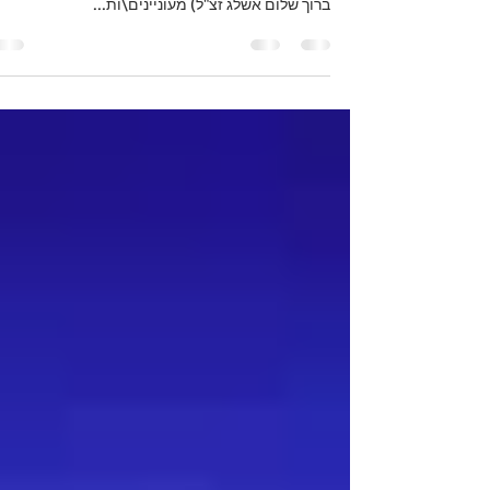
וירטואלי
לימוד קבלה, ברוח כתבי בעל הסולם (הרב יהודה אשלג
זצ"ל - מחבר הפירוש לספר הזהר) וברוח כתבי רב"ש (ר
ברוך שלום אשלג זצ"ל) מעוניינים\ות...